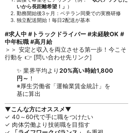
いから長距離希望！」
）
勤務開始後3ヶ月：ベテラン同乗での実務研修
独立配送開始！毎日2配送が基本
#求人中 #トラックドライバー #未経験OK #
中年転職 #高月給
＞＞ 安定と収入を両立させる第一歩！今こそ
行動を 👉 [問い合わせ先リンク]
✨ 業界平均より
20%高い時給1,800
円～
！
※厚生労働省「運輸業賃金統計」を
基に算出
▼こんな方にオススメ▼
✓ 40～60代で手に職をつけたい
✓ 肉体労働より技術職を目指す
✓
「ライフワークバランス」
を重視