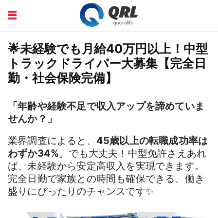
CAREERS
COURSE
🌟未経験でも月給40万円以上！中型
トラックドライバー大募集【完全日
FINANCE
HEALTH
勤・社会保険完備】
LIFE
PRODUCT
「年齢や経験不足で収入アップを諦めていま
せんか？」
業界調査によると、
45歳以上の転職成功率は
わずか34%
。でも大丈夫！中型免許さえあれ
ば、未経験から安定高収入を実現できます。
完全日勤で家族との時間も確保できる、働き
盛りにぴったりのチャンスです✨