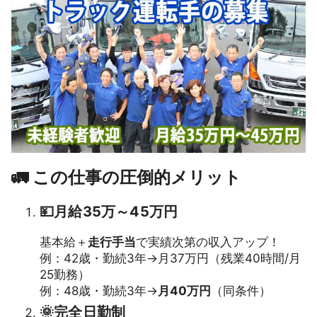
🚛 この仕事の圧倒的メリット
💴月給35万～45万円
基本給＋
走行手当
で実績次第の収入アップ！
例：42歳・勤続3年→月37万円（残業40時間/月
25勤務）
例：48歳・勤続3年→
月40万円
（同条件）
🌞完全日勤制